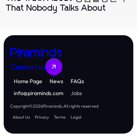
That Nobody Talks About
Piraminds
Contact us
Home Page
News
FAQs
info
@
piraminds.com
Jobs
Copyright
©
2026
Piraminds
.
All rights reserved
About Us
Privacy
Terms
Legal