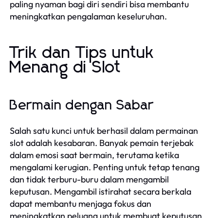
paling nyaman bagi diri sendiri bisa membantu
meningkatkan pengalaman keseluruhan.
Trik dan Tips untuk
Menang di Slot
Bermain dengan Sabar
Salah satu kunci untuk berhasil dalam permainan
slot adalah kesabaran. Banyak pemain terjebak
dalam emosi saat bermain, terutama ketika
mengalami kerugian. Penting untuk tetap tenang
dan tidak terburu-buru dalam mengambil
keputusan. Mengambil istirahat secara berkala
dapat membantu menjaga fokus dan
meningkatkan peluang untuk membuat keputusan