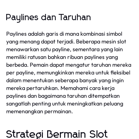
Paylines dan Taruhan
Paylines adalah garis di mana kombinasi simbol
yang menang dapat terjadi. Beberapa mesin slot
menawarkan satu payline, sementara yang lain
memiliki ratusan bahkan ribuan paylines yang
berbeda. Pemain dapat mengatur taruhan mereka
per payline, memungkinkan mereka untuk fleksibel
dalam menentukan seberapa banyak yang ingin
mereka pertaruhkan. Memahami cara kerja
paylines dan bagaimana taruhan ditempatkan
sangatlah penting untuk meningkatkan peluang
memenangkan permainan.
Strategi Bermain Slot