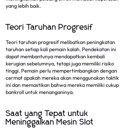
yang lebih baik.
Teori Taruhan Progresif
Teori taruhan progresif melibatkan peningkatan
taruhan setiap kali pemain kalah. Pendekatan ini
dapat membantunya mendapatkan kembali
kerugian sebelumnya, tetapi juga memiliki risiko
tinggi. Pemain perlu mempertimbangkan dengan
cermat apakah mereka akan menggunakan taktik
ini dan memastikan bahwa mereka memiliki cukup
bankroll untuk menanganinya.
Saat yang Tepat untuk
Meninggalkan Mesin Slot