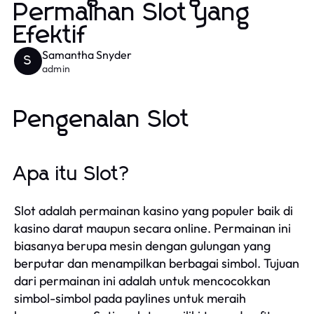
Permainan Slot yang
Efektif
Samantha Snyder
S
admin
Pengenalan Slot
Apa itu Slot?
Slot adalah permainan kasino yang populer baik di
kasino darat maupun secara online. Permainan ini
biasanya berupa mesin dengan gulungan yang
berputar dan menampilkan berbagai simbol. Tujuan
dari permainan ini adalah untuk mencocokkan
simbol-simbol pada paylines untuk meraih