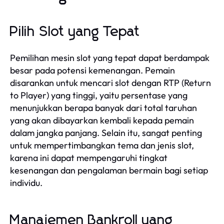
Pilih Slot yang Tepat
Pemilihan mesin slot yang tepat dapat berdampak
besar pada potensi kemenangan. Pemain
disarankan untuk mencari slot dengan RTP (Return
to Player) yang tinggi, yaitu persentase yang
menunjukkan berapa banyak dari total taruhan
yang akan dibayarkan kembali kepada pemain
dalam jangka panjang. Selain itu, sangat penting
untuk mempertimbangkan tema dan jenis slot,
karena ini dapat mempengaruhi tingkat
kesenangan dan pengalaman bermain bagi setiap
individu.
Manajemen Bankroll yang