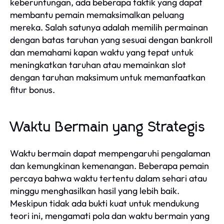
keberuntungan, ada beberapa taktik yang dapat
membantu pemain memaksimalkan peluang
mereka. Salah satunya adalah memilih permainan
dengan batas taruhan yang sesuai dengan bankroll
dan memahami kapan waktu yang tepat untuk
meningkatkan taruhan atau memainkan slot
dengan taruhan maksimum untuk memanfaatkan
fitur bonus.
Waktu Bermain yang Strategis
Waktu bermain dapat mempengaruhi pengalaman
dan kemungkinan kemenangan. Beberapa pemain
percaya bahwa waktu tertentu dalam sehari atau
minggu menghasilkan hasil yang lebih baik.
Meskipun tidak ada bukti kuat untuk mendukung
teori ini, mengamati pola dan waktu bermain yang