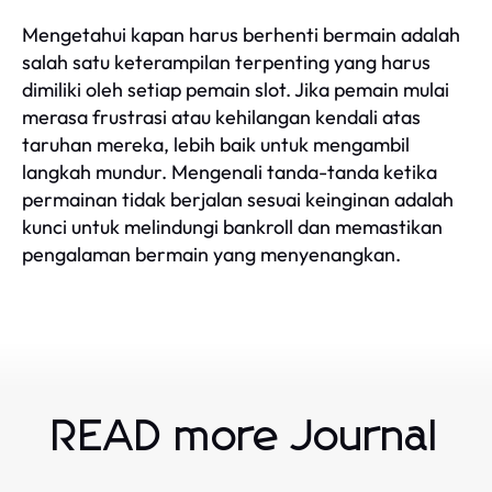
Mengetahui kapan harus berhenti bermain adalah
salah satu keterampilan terpenting yang harus
dimiliki oleh setiap pemain slot. Jika pemain mulai
merasa frustrasi atau kehilangan kendali atas
taruhan mereka, lebih baik untuk mengambil
langkah mundur. Mengenali tanda-tanda ketika
permainan tidak berjalan sesuai keinginan adalah
kunci untuk melindungi bankroll dan memastikan
pengalaman bermain yang menyenangkan.
READ more Journal