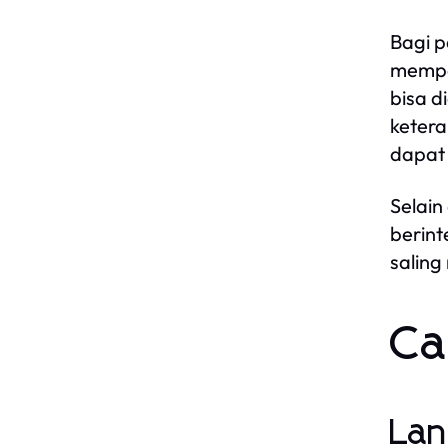
Bagi p
memper
bisa d
ketera
dapat
Selain
berint
salin
Ca
Lan