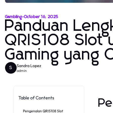
Gambling
-
October 16, 2025
Panduan Leng
QRIS108 Slot 
Gaming yang O
Sandra Lopez
S
admin
Table of Contents
Pe
Pengenalan QRIS108 Slot