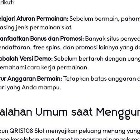
rikut:
elajari Aturan Permainan:
Sebelum bermain, pahami
sing jenis permainan slot.
anfaatkan Bonus dan Promosi:
Banyak situs penye
endaftaran, free spins, dan promosi lainnya yang 
obalah Versi Demo:
Sebelum bertaruh dengan uang 
emahami cara kerja permainan.
tur Anggaran Bermain:
Tetapkan batas anggaran dir
ari yang Anda mampu.
alahan Umum saat Menggun
un QRIS108 Slot menyajikan peluang menang yang
apa kesalahan yang dapat mengurangi pengalama