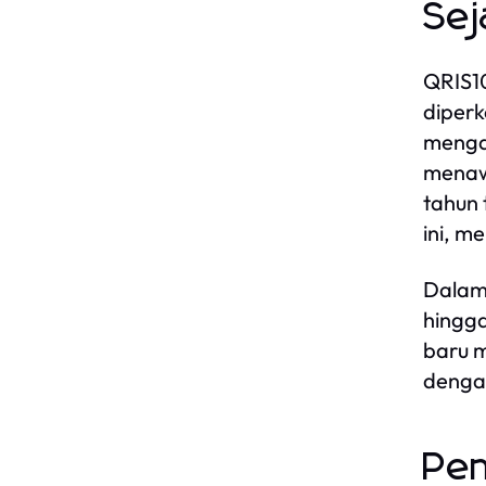
Sej
QRIS10
diperk
menga
menaw
tahun 
ini, m
Dalam 
hingga
baru m
denga
Pen