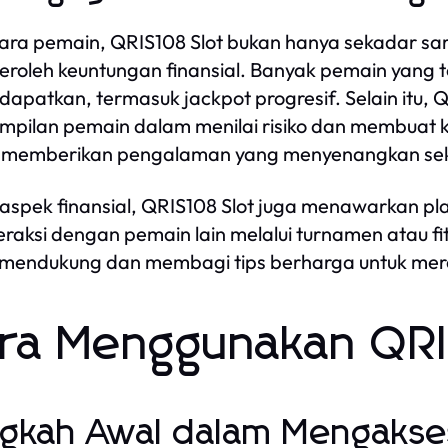
ara pemain, QRIS108 Slot bukan hanya sekadar sar
oleh keuntungan finansial. Banyak pemain yang t
idapatkan, termasuk jackpot progresif. Selain itu
mpilan pemain dalam menilai risiko dan membuat 
 memberikan pengalaman yang menyenangkan sekal
 aspek finansial, QRIS108 Slot juga menawarkan pl
eraksi dengan pemain lain melalui turnamen atau fi
g mendukung dan membagi tips berharga untuk me
ra Menggunakan QRI
gkah Awal dalam Mengakse