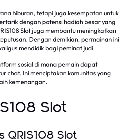
ana hiburan, tetapi juga kesempatan untuk
ertarik dengan potensi hadiah besar yang
, QRIS108 Slot juga membantu meningkatkan
keputusan. Dengan demikian, permainan ini
igus mendidik bagi peminat judi.
atform sosial di mana pemain dapat
tur chat. Ini menciptakan komunitas yang
raih kemenangan.
S108 Slot
s QRIS108 Slot