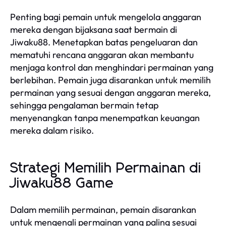
Penting bagi pemain untuk mengelola anggaran
mereka dengan bijaksana saat bermain di
Jiwaku88. Menetapkan batas pengeluaran dan
mematuhi rencana anggaran akan membantu
menjaga kontrol dan menghindari permainan yang
berlebihan. Pemain juga disarankan untuk memilih
permainan yang sesuai dengan anggaran mereka,
sehingga pengalaman bermain tetap
menyenangkan tanpa menempatkan keuangan
mereka dalam risiko.
Strategi Memilih Permainan di
Jiwaku88 Game
Dalam memilih permainan, pemain disarankan
untuk mengenali permainan yang paling sesuai