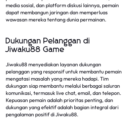
media sosial, dan platform diskusi lainnya, pemain
dapat membangun jaringan dan memperluas
wawasan mereka tentang dunia permainan.
Dukungan Pelanggan di
Jiwaku88 Game
Jiwaku88 menyediakan layanan dukungan
pelanggan yang responsif untuk membantu pemain
mengatasi masalah yang mereka hadapi. Tim
dukungan siap membantu melalui berbagai saluran
komunikasi, termasuk live chat, email, dan telepon.
Kepuasan pemain adalah prioritas penting, dan
dukungan yang efektif adalah bagian integral dari
pengalaman positif di Jiwaku88.