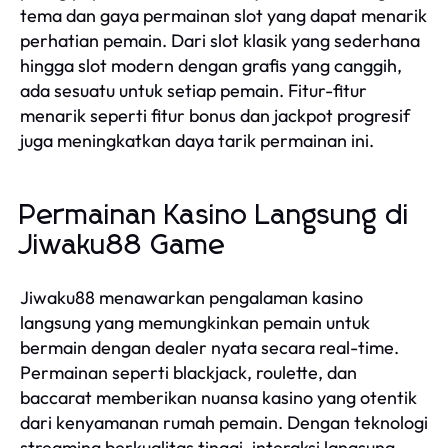
tema dan gaya permainan slot yang dapat menarik
perhatian pemain. Dari slot klasik yang sederhana
hingga slot modern dengan grafis yang canggih,
ada sesuatu untuk setiap pemain. Fitur-fitur
menarik seperti fitur bonus dan jackpot progresif
juga meningkatkan daya tarik permainan ini.
Permainan Kasino Langsung di
Jiwaku88 Game
Jiwaku88 menawarkan pengalaman kasino
langsung yang memungkinkan pemain untuk
bermain dengan dealer nyata secara real-time.
Permainan seperti blackjack, roulette, dan
baccarat memberikan nuansa kasino yang otentik
dari kenyamanan rumah pemain. Dengan teknologi
streaming berkualitas tinggi, interaksi langsung