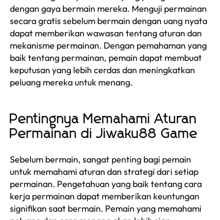
dengan gaya bermain mereka. Menguji permainan
secara gratis sebelum bermain dengan uang nyata
dapat memberikan wawasan tentang aturan dan
mekanisme permainan. Dengan pemahaman yang
baik tentang permainan, pemain dapat membuat
keputusan yang lebih cerdas dan meningkatkan
peluang mereka untuk menang.
Pentingnya Memahami Aturan
Permainan di Jiwaku88 Game
Sebelum bermain, sangat penting bagi pemain
untuk memahami aturan dan strategi dari setiap
permainan. Pengetahuan yang baik tentang cara
kerja permainan dapat memberikan keuntungan
signifikan saat bermain. Pemain yang memahami