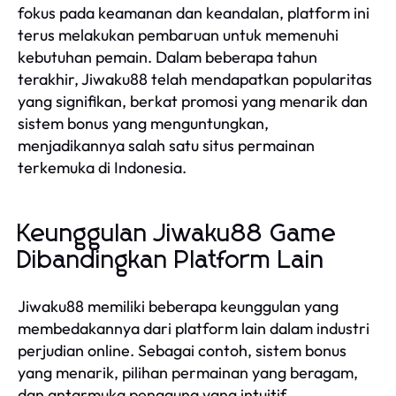
fokus pada keamanan dan keandalan, platform ini
terus melakukan pembaruan untuk memenuhi
kebutuhan pemain. Dalam beberapa tahun
terakhir, Jiwaku88 telah mendapatkan popularitas
yang signifikan, berkat promosi yang menarik dan
sistem bonus yang menguntungkan,
menjadikannya salah satu situs permainan
terkemuka di Indonesia.
Keunggulan Jiwaku88 Game
Dibandingkan Platform Lain
Jiwaku88 memiliki beberapa keunggulan yang
membedakannya dari platform lain dalam industri
perjudian online. Sebagai contoh, sistem bonus
yang menarik, pilihan permainan yang beragam,
dan antarmuka pengguna yang intuitif