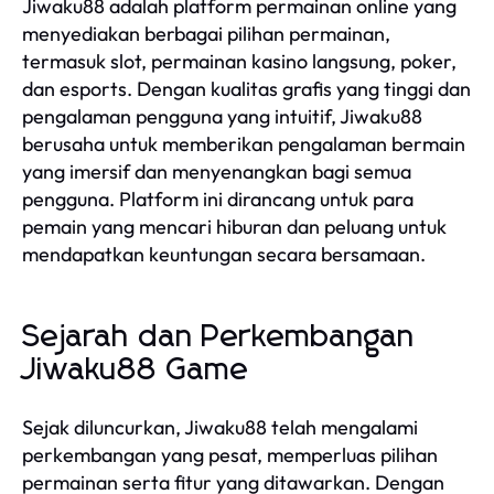
Jiwaku88 adalah platform permainan online yang
menyediakan berbagai pilihan permainan,
termasuk slot, permainan kasino langsung, poker,
dan esports. Dengan kualitas grafis yang tinggi dan
pengalaman pengguna yang intuitif, Jiwaku88
berusaha untuk memberikan pengalaman bermain
yang imersif dan menyenangkan bagi semua
pengguna. Platform ini dirancang untuk para
pemain yang mencari hiburan dan peluang untuk
mendapatkan keuntungan secara bersamaan.
Sejarah dan Perkembangan
Jiwaku88 Game
Sejak diluncurkan, Jiwaku88 telah mengalami
perkembangan yang pesat, memperluas pilihan
permainan serta fitur yang ditawarkan. Dengan