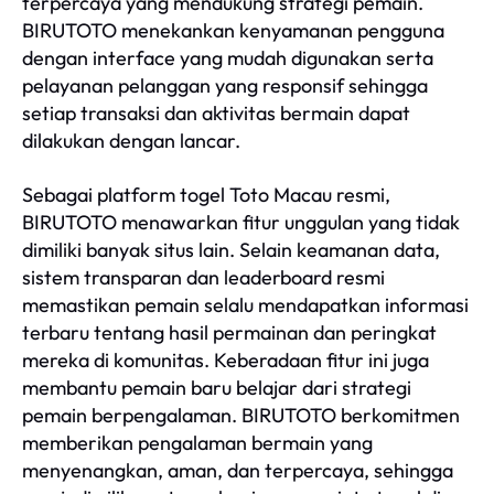
terpercaya yang mendukung strategi pemain.
BIRUTOTO menekankan kenyamanan pengguna
dengan interface yang mudah digunakan serta
pelayanan pelanggan yang responsif sehingga
setiap transaksi dan aktivitas bermain dapat
dilakukan dengan lancar.
Sebagai platform togel Toto Macau resmi,
BIRUTOTO menawarkan fitur unggulan yang tidak
dimiliki banyak situs lain. Selain keamanan data,
sistem transparan dan leaderboard resmi
memastikan pemain selalu mendapatkan informasi
terbaru tentang hasil permainan dan peringkat
mereka di komunitas. Keberadaan fitur ini juga
membantu pemain baru belajar dari strategi
pemain berpengalaman. BIRUTOTO berkomitmen
memberikan pengalaman bermain yang
menyenangkan, aman, dan terpercaya, sehingga