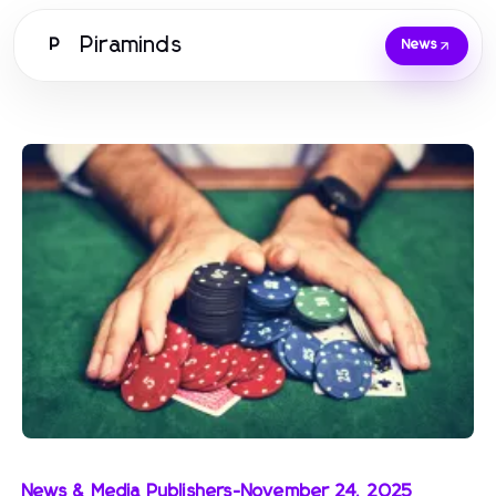
Piraminds
P
News
News & Media Publishers
-
November 24, 2025