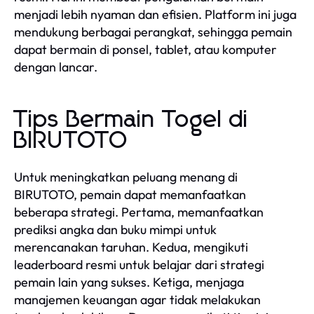
menjadi lebih nyaman dan efisien. Platform ini juga
mendukung berbagai perangkat, sehingga pemain
dapat bermain di ponsel, tablet, atau komputer
dengan lancar.
Tips Bermain Togel di
BIRUTOTO
Untuk meningkatkan peluang menang di
BIRUTOTO, pemain dapat memanfaatkan
beberapa strategi. Pertama, memanfaatkan
prediksi angka dan buku mimpi untuk
merencanakan taruhan. Kedua, mengikuti
leaderboard resmi untuk belajar dari strategi
pemain lain yang sukses. Ketiga, menjaga
manajemen keuangan agar tidak melakukan