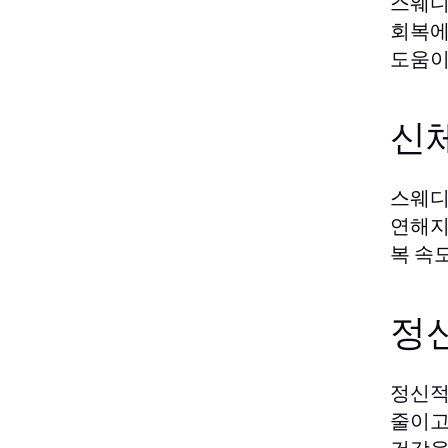
스웨디
회복에
도움이
신체
스웨디
연해지
복 속
정
정신적
줄이고