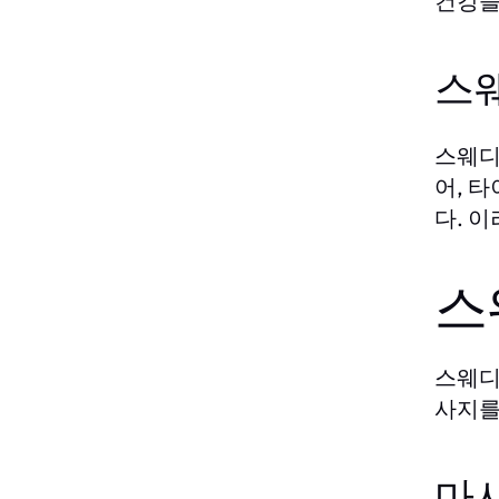
건강을
스
스웨디
어, 
다. 
스
스웨디
사지를
마사