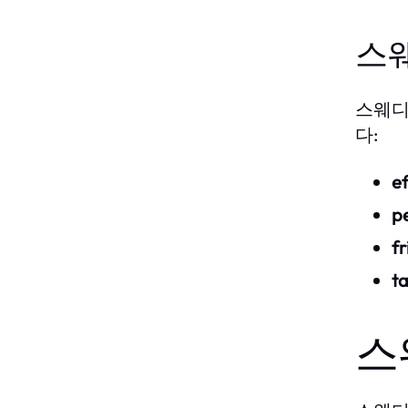
스
스웨디
다:
e
p
fr
t
스