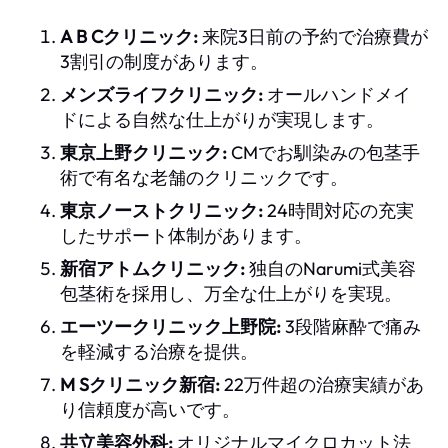
A B Cクリニック:
来院3日前の予約で治療費が
3割引の制度があります。
メンズライフクリニック:
オールハンドメイ
ドによる自然な仕上がりが実現します。
東京上野クリニック:
CMでお馴染みの包茎手
術で有名な老舗のクリニックです。
東京ノーストクリニック:
24時間対応の充実
したサポート体制があります。
新宿アトムクリニック:
独自のNarumi式美容
包茎術を採用し、万全な仕上がりを実現。
エーツークリニック上野院:
3段階麻酔で痛み
を軽減する治療を提供。
M Sクリニック新宿:
22万件超の治療実績があ
り信頼度が高いです。
共立美容外科:
オリジナルマイクロカット法