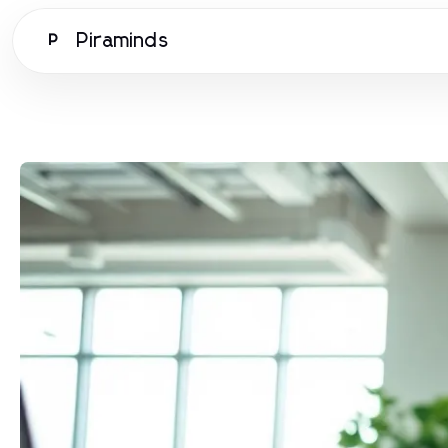
Piraminds
P