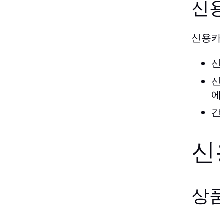
신
신용카
신
신
에
간
신
상