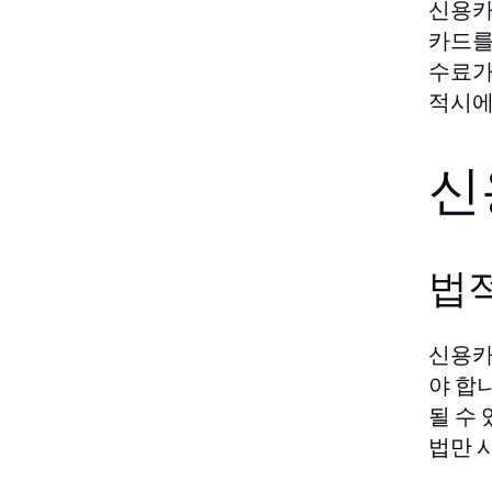
신용카
카드를
수료가
적시에
신
법
신용카
야 합
될 수
법만 