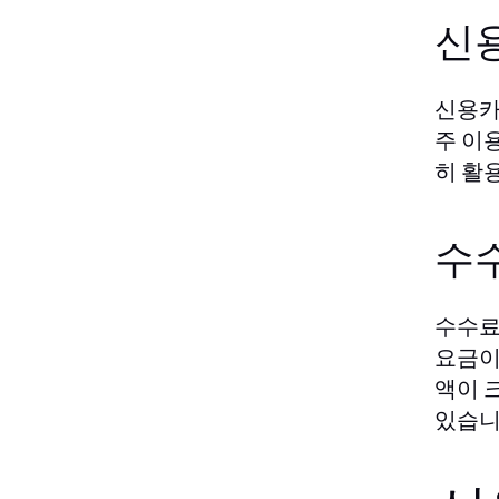
신
신용카
주 이
히 활
수
수수료
요금이
액이 
있습니