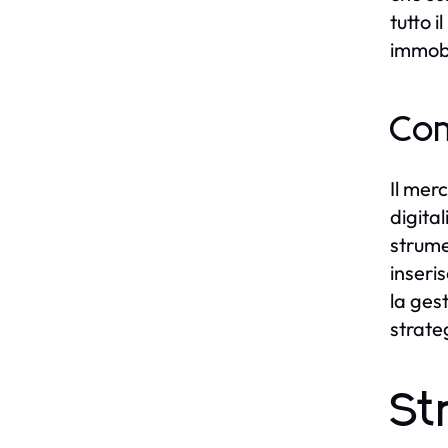
tutto i
immobi
Com
Il mer
digital
strume
inseri
la ges
strate
St