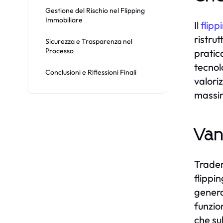
Gestione del Rischio nel Flipping
Immobiliare
Il
flipp
ristru
Sicurezza e Trasparenza nel
Processo
pratic
tecnol
Conclusioni e Riflessioni Finali
valori
massim
Van
Trader
flippi
genera
funzio
che su