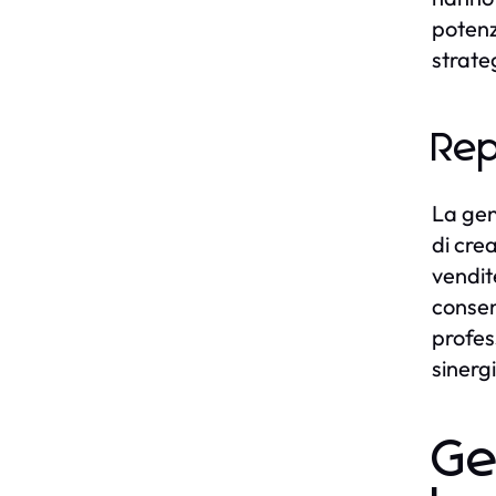
potenzi
strate
Rep
La gen
di cre
vendit
consen
profess
sinergi
Ge