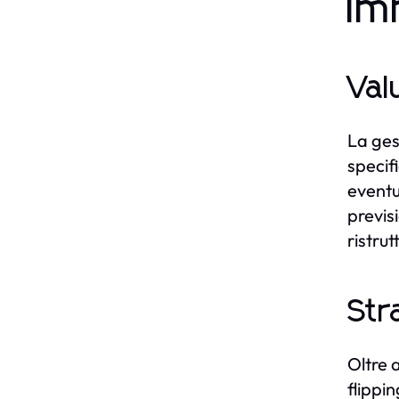
Im
Val
La ges
specif
eventu
previsi
ristru
Str
Oltre 
flippi