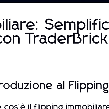
liare: Semplific
con TraderBrick
troduzione al Flippin
 cos'è il flipping immobiliar