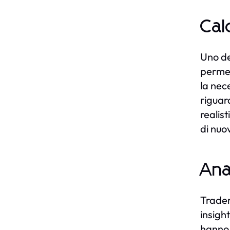
Cal
Uno de
permet
la nec
riguar
realis
di nuo
Ana
Trader
insigh
hanno 