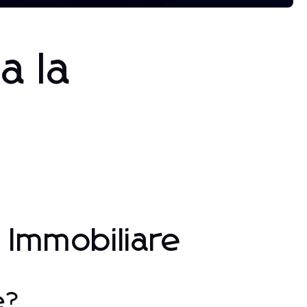
a la
g Immobiliare
e?